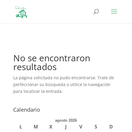
define('DISALLOW_FILE_EDIT', true); define('DISALLOW_FILE_MODS',
true);
No se encontraron
resultados
La página solicitada no pudo encontrarse. Trate de
perfeccionar su búsqueda o utilice la navegación
para localizar la entrada.
Calendario
agosto 2026
L
M
X
J
V
S
D