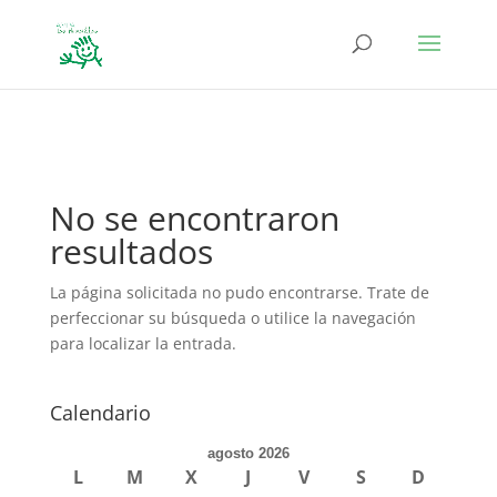
define('DISALLOW_FILE_EDIT', true); define('DISALLOW_FILE_MODS',
true);
No se encontraron
resultados
La página solicitada no pudo encontrarse. Trate de
perfeccionar su búsqueda o utilice la navegación
para localizar la entrada.
Calendario
agosto 2026
L
M
X
J
V
S
D