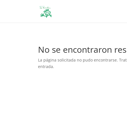
define('DISALLOW_FILE_EDIT', true); define('DISALLOW_FILE_MODS', 
No se encontraron res
La página solicitada no pudo encontrarse. Trat
entrada.