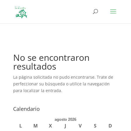
define('DISALLOW_FILE_EDIT', true); define('DISALLOW_FILE_MODS',
true);
No se encontraron
resultados
La página solicitada no pudo encontrarse. Trate de
perfeccionar su búsqueda o utilice la navegación
para localizar la entrada.
Calendario
agosto 2026
L
M
X
J
V
S
D