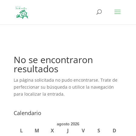
define('DISALLOW_FILE_EDIT', true); define('DISALLOW_FILE_MODS',
true);
No se encontraron
resultados
La página solicitada no pudo encontrarse. Trate de
perfeccionar su búsqueda o utilice la navegación
para localizar la entrada.
Calendario
agosto 2026
L
M
X
J
V
S
D