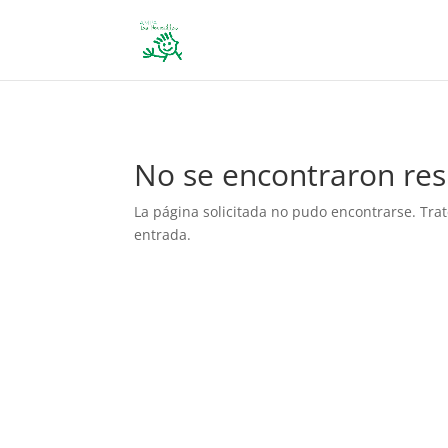
define('DISALLOW_FILE_EDIT', true); define('DISALLOW_FILE_MODS', 
No se encontraron res
La página solicitada no pudo encontrarse. Trat
entrada.