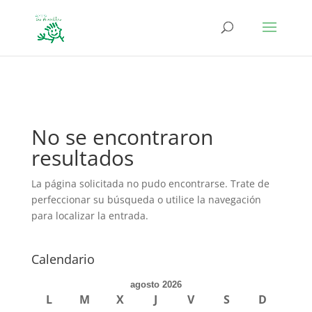
define('DISALLOW_FILE_EDIT', true); define('DISALLOW_FILE_MODS',
true);
No se encontraron
resultados
La página solicitada no pudo encontrarse. Trate de
perfeccionar su búsqueda o utilice la navegación
para localizar la entrada.
Calendario
agosto 2026
L
M
X
J
V
S
D