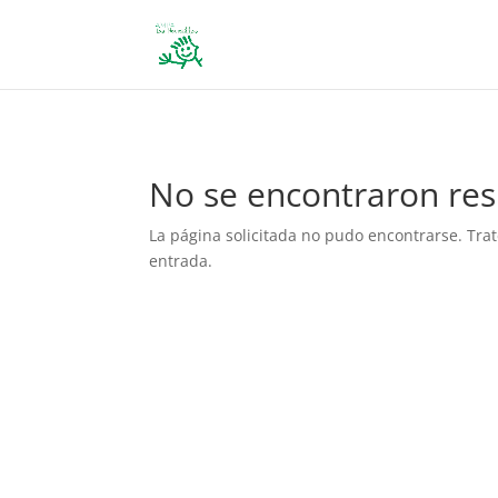
define('DISALLOW_FILE_EDIT', true); define('DISALLOW_FILE_MODS', 
No se encontraron res
La página solicitada no pudo encontrarse. Trat
entrada.