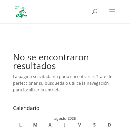
define('DISALLOW_FILE_EDIT', true); define('DISALLOW_FILE_MODS',
true);
No se encontraron
resultados
La página solicitada no pudo encontrarse. Trate de
perfeccionar su búsqueda o utilice la navegación
para localizar la entrada.
Calendario
agosto 2026
L
M
X
J
V
S
D