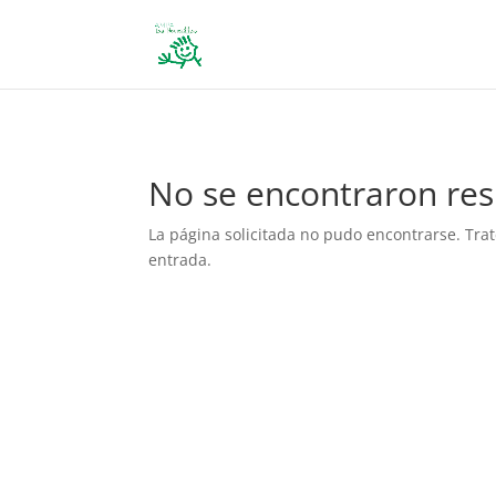
define('DISALLOW_FILE_EDIT', true); define('DISALLOW_FILE_MODS', 
No se encontraron res
La página solicitada no pudo encontrarse. Trat
entrada.