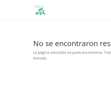
define('DISALLOW_FILE_EDIT', true); define('DISALLOW_FILE_MODS', 
No se encontraron res
La página solicitada no pudo encontrarse. Trat
entrada.