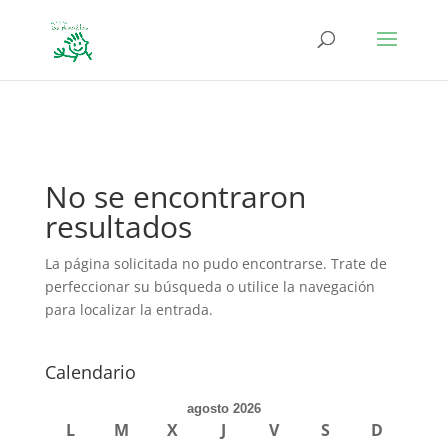
define('DISALLOW_FILE_EDIT', true); define('DISALLOW_FILE_MODS',
true);
No se encontraron
resultados
La página solicitada no pudo encontrarse. Trate de
perfeccionar su búsqueda o utilice la navegación
para localizar la entrada.
Calendario
agosto 2026
L
M
X
J
V
S
D