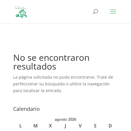
define('DISALLOW_FILE_EDIT', true); define('DISALLOW_FILE_MODS',
true);
No se encontraron
resultados
La página solicitada no pudo encontrarse. Trate de
perfeccionar su búsqueda o utilice la navegación
para localizar la entrada.
Calendario
agosto 2026
L
M
X
J
V
S
D