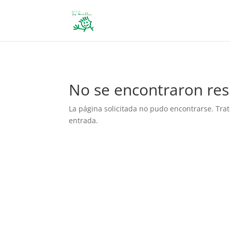
define('DISALLOW_FILE_EDIT', true); define('DISALLOW_FILE_MODS', 
No se encontraron res
La página solicitada no pudo encontrarse. Trat
entrada.