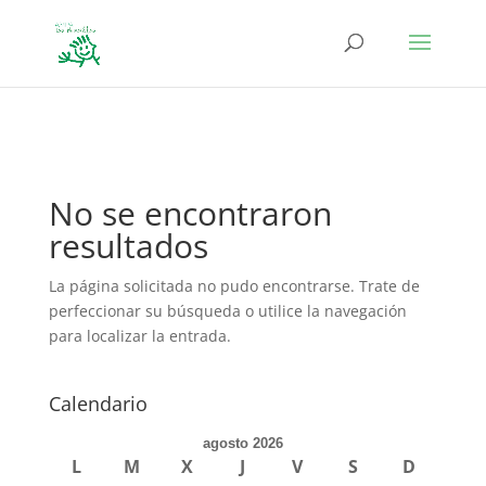
define('DISALLOW_FILE_EDIT', true); define('DISALLOW_FILE_MODS',
true);
No se encontraron
resultados
La página solicitada no pudo encontrarse. Trate de
perfeccionar su búsqueda o utilice la navegación
para localizar la entrada.
Calendario
agosto 2026
L
M
X
J
V
S
D