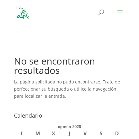
define('DISALLOW_FILE_EDIT', true); define('DISALLOW_FILE_MODS',
true);
No se encontraron
resultados
La página solicitada no pudo encontrarse. Trate de
perfeccionar su búsqueda o utilice la navegación
para localizar la entrada.
Calendario
agosto 2026
L
M
X
J
V
S
D