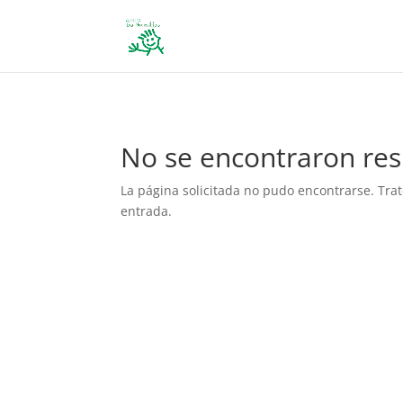
define('DISALLOW_FILE_EDIT', true); define('DISALLOW_FILE_MODS', 
No se encontraron res
La página solicitada no pudo encontrarse. Trat
entrada.