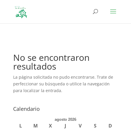
define('DISALLOW_FILE_EDIT', true); define('DISALLOW_FILE_MODS',
true);
No se encontraron
resultados
La página solicitada no pudo encontrarse. Trate de
perfeccionar su búsqueda o utilice la navegación
para localizar la entrada.
Calendario
agosto 2026
L
M
X
J
V
S
D