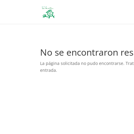
define('DISALLOW_FILE_EDIT', true); define('DISALLOW_FILE_MODS', 
No se encontraron res
La página solicitada no pudo encontrarse. Trat
entrada.