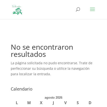
define('DISALLOW_FILE_EDIT', true); define('DISALLOW_FILE_MODS',
true);
No se encontraron
resultados
La página solicitada no pudo encontrarse. Trate de
perfeccionar su búsqueda o utilice la navegación
para localizar la entrada.
Calendario
agosto 2026
L
M
X
J
V
S
D