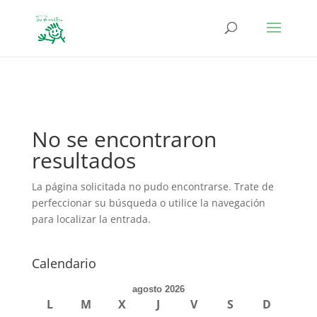
define('DISALLOW_FILE_EDIT', true); define('DISALLOW_FILE_MODS',
true);
No se encontraron
resultados
La página solicitada no pudo encontrarse. Trate de
perfeccionar su búsqueda o utilice la navegación
para localizar la entrada.
Calendario
agosto 2026
L
M
X
J
V
S
D