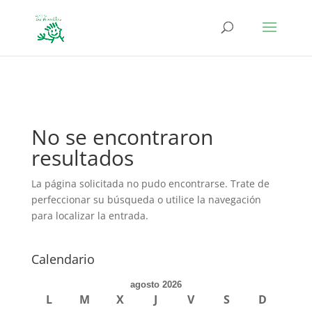
define('DISALLOW_FILE_EDIT', true); define('DISALLOW_FILE_MODS',
true);
No se encontraron
resultados
La página solicitada no pudo encontrarse. Trate de
perfeccionar su búsqueda o utilice la navegación
para localizar la entrada.
Calendario
agosto 2026
L
M
X
J
V
S
D