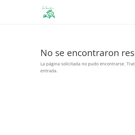
define('DISALLOW_FILE_EDIT', true); define('DISALLOW_FILE_MODS', 
No se encontraron res
La página solicitada no pudo encontrarse. Trat
entrada.