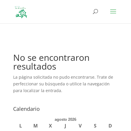
define('DISALLOW_FILE_EDIT', true); define('DISALLOW_FILE_MODS',
true);
No se encontraron
resultados
La página solicitada no pudo encontrarse. Trate de
perfeccionar su búsqueda o utilice la navegación
para localizar la entrada.
Calendario
agosto 2026
L
M
X
J
V
S
D