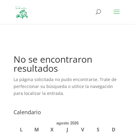
define('DISALLOW_FILE_EDIT', true); define('DISALLOW_FILE_MODS',
true);
No se encontraron
resultados
La página solicitada no pudo encontrarse. Trate de
perfeccionar su búsqueda o utilice la navegación
para localizar la entrada.
Calendario
agosto 2026
L
M
X
J
V
S
D