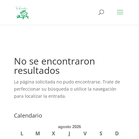
define('DISALLOW_FILE_EDIT', true); define('DISALLOW_FILE_MODS',
true);
No se encontraron
resultados
La página solicitada no pudo encontrarse. Trate de
perfeccionar su búsqueda o utilice la navegación
para localizar la entrada.
Calendario
agosto 2026
L
M
X
J
V
S
D