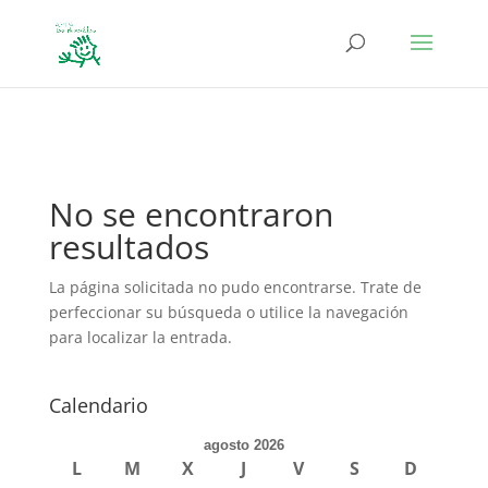
define('DISALLOW_FILE_EDIT', true); define('DISALLOW_FILE_MODS',
true);
No se encontraron
resultados
La página solicitada no pudo encontrarse. Trate de
perfeccionar su búsqueda o utilice la navegación
para localizar la entrada.
Calendario
agosto 2026
L
M
X
J
V
S
D