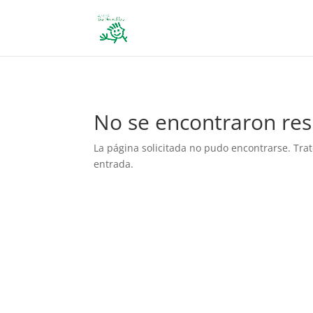
define('DISALLOW_FILE_EDIT', true); define('DISALLOW_FILE_MODS', 
No se encontraron res
La página solicitada no pudo encontrarse. Trat
entrada.