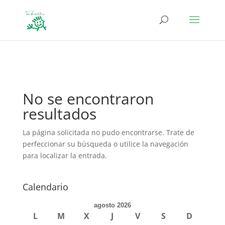
define('DISALLOW_FILE_EDIT', true); define('DISALLOW_FILE_MODS',
true);
No se encontraron
resultados
La página solicitada no pudo encontrarse. Trate de
perfeccionar su búsqueda o utilice la navegación
para localizar la entrada.
Calendario
agosto 2026
L
M
X
J
V
S
D