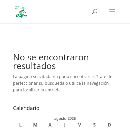
define('DISALLOW_FILE_EDIT', true); define('DISALLOW_FILE_MODS',
true);
No se encontraron
resultados
La página solicitada no pudo encontrarse. Trate de
perfeccionar su búsqueda o utilice la navegación
para localizar la entrada.
Calendario
agosto 2026
L
M
X
J
V
S
D