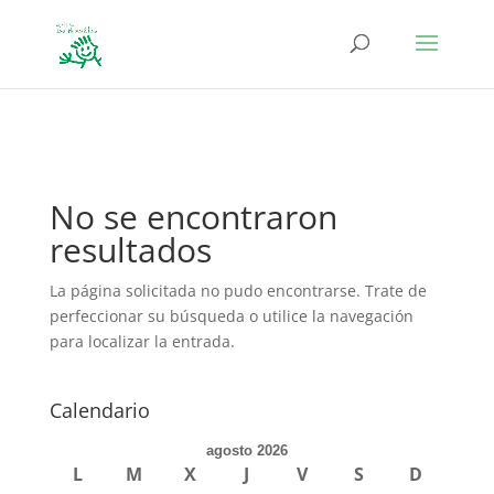
define('DISALLOW_FILE_EDIT', true); define('DISALLOW_FILE_MODS',
true);
No se encontraron
resultados
La página solicitada no pudo encontrarse. Trate de
perfeccionar su búsqueda o utilice la navegación
para localizar la entrada.
Calendario
agosto 2026
L
M
X
J
V
S
D