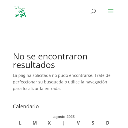
define('DISALLOW_FILE_EDIT', true); define('DISALLOW_FILE_MODS',
true);
No se encontraron
resultados
La página solicitada no pudo encontrarse. Trate de
perfeccionar su búsqueda o utilice la navegación
para localizar la entrada.
Calendario
agosto 2026
L
M
X
J
V
S
D