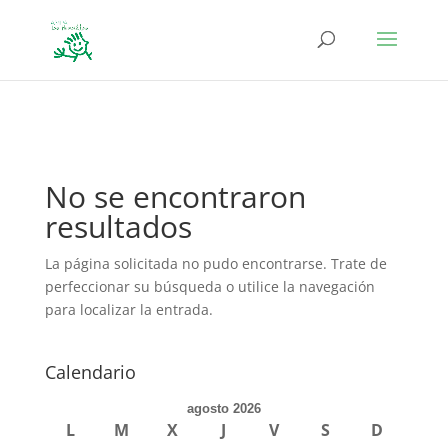
define('DISALLOW_FILE_EDIT', true); define('DISALLOW_FILE_MODS',
true);
No se encontraron
resultados
La página solicitada no pudo encontrarse. Trate de
perfeccionar su búsqueda o utilice la navegación
para localizar la entrada.
Calendario
agosto 2026
L
M
X
J
V
S
D