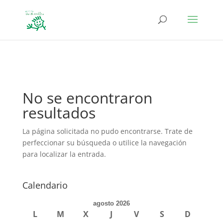
define('DISALLOW_FILE_EDIT', true); define('DISALLOW_FILE_MODS',
true);
No se encontraron
resultados
La página solicitada no pudo encontrarse. Trate de
perfeccionar su búsqueda o utilice la navegación
para localizar la entrada.
Calendario
agosto 2026
L
M
X
J
V
S
D