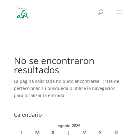
define('DISALLOW_FILE_EDIT', true); define('DISALLOW_FILE_MODS',
true);
No se encontraron
resultados
La página solicitada no pudo encontrarse. Trate de
perfeccionar su búsqueda o utilice la navegación
para localizar la entrada.
Calendario
agosto 2026
L
M
X
J
V
S
D