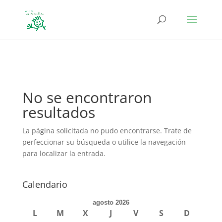
define('DISALLOW_FILE_EDIT', true); define('DISALLOW_FILE_MODS',
true);
No se encontraron
resultados
La página solicitada no pudo encontrarse. Trate de
perfeccionar su búsqueda o utilice la navegación
para localizar la entrada.
Calendario
agosto 2026
L
M
X
J
V
S
D