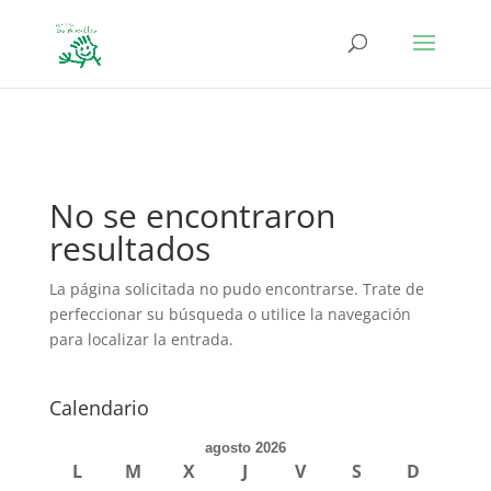
define('DISALLOW_FILE_EDIT', true); define('DISALLOW_FILE_MODS',
true);
No se encontraron
resultados
La página solicitada no pudo encontrarse. Trate de
perfeccionar su búsqueda o utilice la navegación
para localizar la entrada.
Calendario
agosto 2026
L
M
X
J
V
S
D