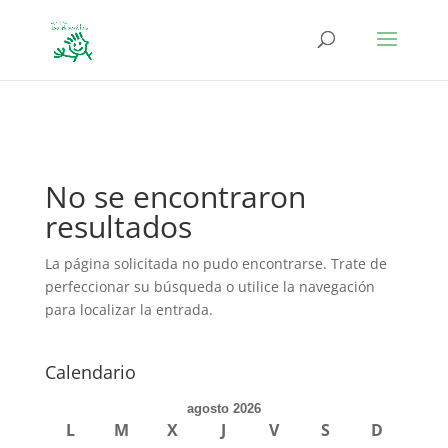
define('DISALLOW_FILE_EDIT', true); define('DISALLOW_FILE_MODS',
true);
No se encontraron
resultados
La página solicitada no pudo encontrarse. Trate de
perfeccionar su búsqueda o utilice la navegación
para localizar la entrada.
Calendario
agosto 2026
L
M
X
J
V
S
D