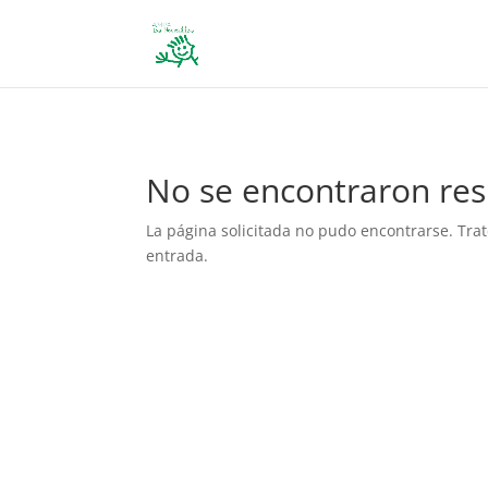
define('DISALLOW_FILE_EDIT', true); define('DISALLOW_FILE_MODS', 
No se encontraron res
La página solicitada no pudo encontrarse. Trat
entrada.