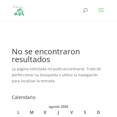
define('DISALLOW_FILE_EDIT', true); define('DISALLOW_FILE_MODS',
true);
No se encontraron
resultados
La página solicitada no pudo encontrarse. Trate de
perfeccionar su búsqueda o utilice la navegación
para localizar la entrada.
Calendario
agosto 2026
L
M
X
J
V
S
D