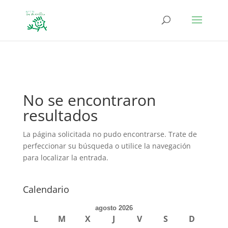
define('DISALLOW_FILE_EDIT', true); define('DISALLOW_FILE_MODS',
true);
No se encontraron
resultados
La página solicitada no pudo encontrarse. Trate de
perfeccionar su búsqueda o utilice la navegación
para localizar la entrada.
Calendario
agosto 2026
L
M
X
J
V
S
D