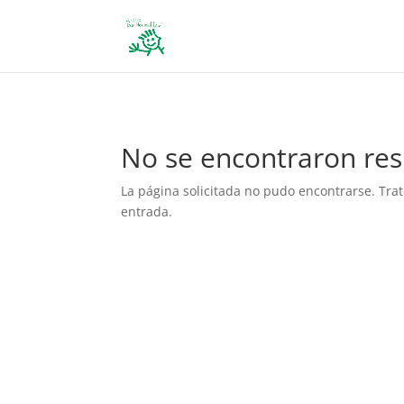
define('DISALLOW_FILE_EDIT', true); define('DISALLOW_FILE_MODS', 
No se encontraron res
La página solicitada no pudo encontrarse. Trat
entrada.