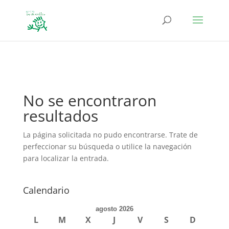
define('DISALLOW_FILE_EDIT', true); define('DISALLOW_FILE_MODS',
true);
No se encontraron
resultados
La página solicitada no pudo encontrarse. Trate de
perfeccionar su búsqueda o utilice la navegación
para localizar la entrada.
Calendario
agosto 2026
L
M
X
J
V
S
D