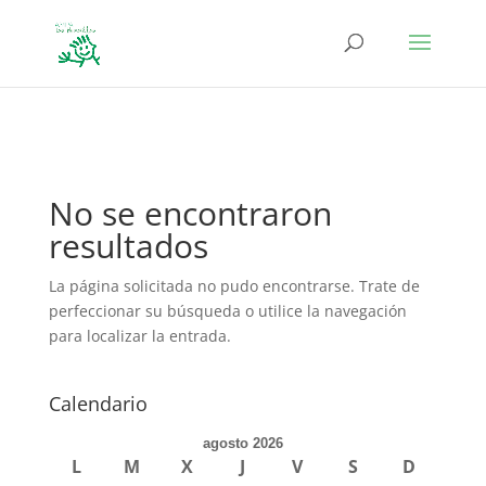
define('DISALLOW_FILE_EDIT', true); define('DISALLOW_FILE_MODS',
true);
No se encontraron
resultados
La página solicitada no pudo encontrarse. Trate de
perfeccionar su búsqueda o utilice la navegación
para localizar la entrada.
Calendario
agosto 2026
L
M
X
J
V
S
D