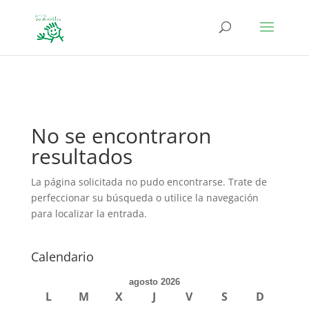
define('DISALLOW_FILE_EDIT', true); define('DISALLOW_FILE_MODS',
true);
No se encontraron
resultados
La página solicitada no pudo encontrarse. Trate de
perfeccionar su búsqueda o utilice la navegación
para localizar la entrada.
Calendario
agosto 2026
L
M
X
J
V
S
D