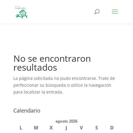
define('DISALLOW_FILE_EDIT', true); define('DISALLOW_FILE_MODS',
true);
No se encontraron
resultados
La página solicitada no pudo encontrarse. Trate de
perfeccionar su búsqueda o utilice la navegación
para localizar la entrada.
Calendario
agosto 2026
L
M
X
J
V
S
D