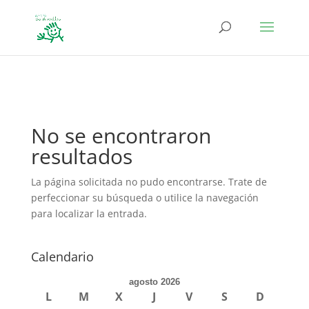
define('DISALLOW_FILE_EDIT', true); define('DISALLOW_FILE_MODS',
true);
No se encontraron
resultados
La página solicitada no pudo encontrarse. Trate de
perfeccionar su búsqueda o utilice la navegación
para localizar la entrada.
Calendario
agosto 2026
L
M
X
J
V
S
D