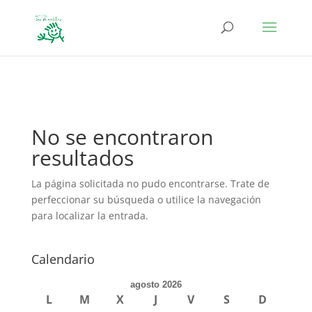
define('DISALLOW_FILE_EDIT', true); define('DISALLOW_FILE_MODS',
true);
No se encontraron
resultados
La página solicitada no pudo encontrarse. Trate de
perfeccionar su búsqueda o utilice la navegación
para localizar la entrada.
Calendario
agosto 2026
L
M
X
J
V
S
D