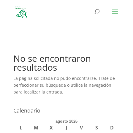
define('DISALLOW_FILE_EDIT', true); define('DISALLOW_FILE_MODS',
true);
No se encontraron
resultados
La página solicitada no pudo encontrarse. Trate de
perfeccionar su búsqueda o utilice la navegación
para localizar la entrada.
Calendario
agosto 2026
L
M
X
J
V
S
D