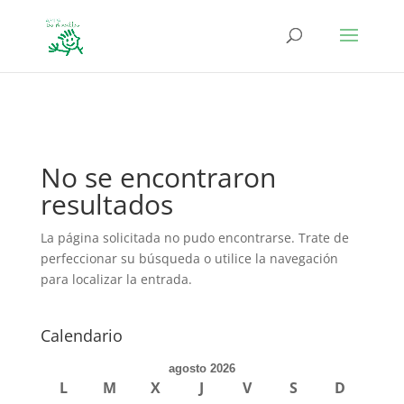
define('DISALLOW_FILE_EDIT', true); define('DISALLOW_FILE_MODS',
true);
No se encontraron
resultados
La página solicitada no pudo encontrarse. Trate de
perfeccionar su búsqueda o utilice la navegación
para localizar la entrada.
Calendario
agosto 2026
L
M
X
J
V
S
D